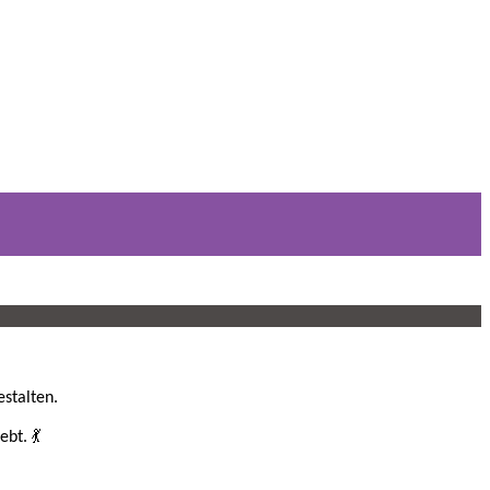
stalten.
bt. 💃