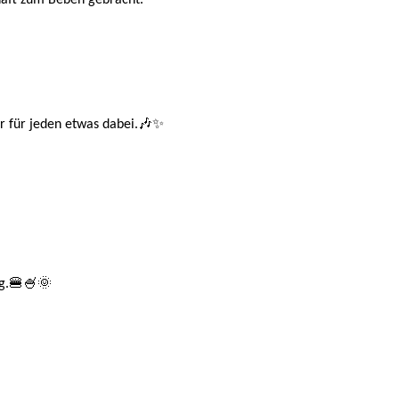
r für jeden etwas dabei.🎶✨
ng.🍔🍧🌞