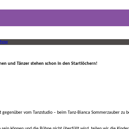
show
en und Tänzer stehen schon in den Startlöchern!
kt gegenüber vom Tanzstudio – beim Tanz-Bianca Sommerzauber zu be
in können und die Bühne nicht überfüllt wird, teilen wir die Kinder