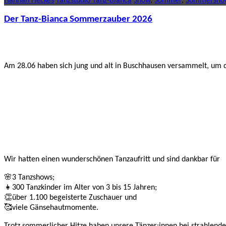
Hannah Heckes
Tanzstudio Tanz-Bianca
Show
,
Sommer
,
Sommersho
Der Tanz-Bianca Sommerzauber 2026
Am 28.06 haben sich jung und alt in Buschhausen versammelt, um d
Wir hatten einen wunderschönen Tanzaufritt und sind dankbar für
🌸3 Tanzshows;
👧300 Tanzkinder im Alter von 3 bis 15 Jahren;
👏über 1.100 begeisterte Zuschauer und
🥰viele Gänsehautmomente.
Trotz sommerlicher Hitze haben unsere Tänzer:innen bei strahlend