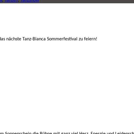
w
,
Tanzen
,
Tanzshow
as nächste Tanz-Bianca Sommerfestival zu feiern!
em Sonnenschein die Bühne mit ganz viel Herz, Energie und Leidensc