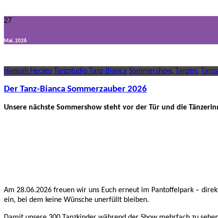
27
Mai, 2026
Hannah Heckes
Tanzstudio Tanz-Bianca
Sommershow
,
Tanzen
,
Tanz
Der Tanz-Bianca Sommerzauber 2026
Unsere nächste Sommershow steht vor der Tür und die Tänzerinn
Am 28.06.2026 freuen wir uns Euch erneut im Pantoffelpark – dire
ein, bei dem keine Wünsche unerfüllt bleiben.
Damit unsere 300 Tanzkinder während der Show mehrfach zu sehen se