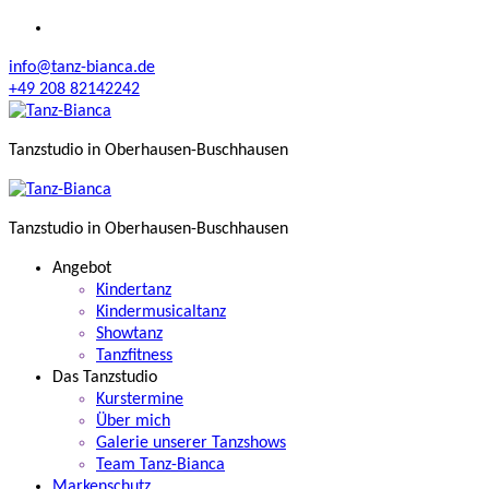
Zum
Inhalt
info@tanz-bianca.de
springen
+49 208 82142242
Tanzstudio in Oberhausen-Buschhausen
Tanzstudio in Oberhausen-Buschhausen
Angebot
Kindertanz
Kindermusicaltanz
Showtanz
Tanzfitness
Das Tanzstudio
Kurstermine
Über mich
Galerie unserer Tanzshows
Team Tanz-Bianca
Markenschutz