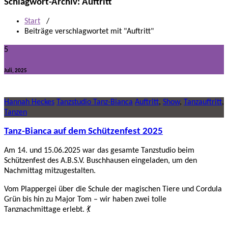
Schlagwort-Archiv: Auftritt
Start
/
Beiträge verschlagwortet mit "Auftritt"
5
Juli, 2025
Hannah Heckes
Tanzstudio Tanz-Bianca
Auftritt
,
Show
,
Tanzauftritt
,
Tanzen
Tanz-Bianca auf dem Schützenfest 2025
Am 14. und 15.06.2025 war das gesamte Tanzstudio beim
Schützenfest des A.B.S.V. Buschhausen eingeladen, um den
Nachmittag mitzugestalten.
Vom Plappergei über die Schule der magischen Tiere und Cordula
Grün bis hin zu Major Tom – wir haben zwei tolle
Tanznachmittage erlebt. 💃