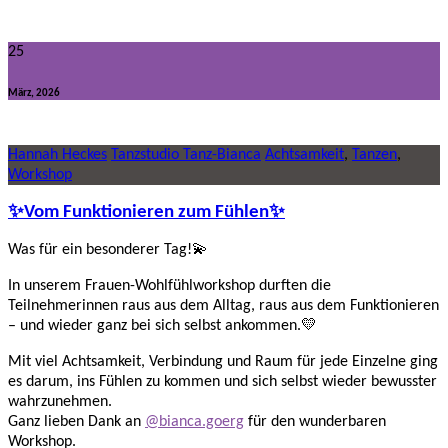
25
März, 2026
Hannah Heckes
Tanzstudio Tanz-Bianca
Achtsamkeit
,
Tanzen
,
Workshop
✨Vom Funktionieren zum Fühlen✨
Was für ein besonderer Tag!💫
In unserem Frauen-Wohlfühlworkshop durften die
Teilnehmerinnen raus aus dem Alltag, raus aus dem Funktionieren
– und wieder ganz bei sich selbst ankommen.💛
Mit viel Achtsamkeit, Verbindung und Raum für jede Einzelne ging
es darum, ins Fühlen zu kommen und sich selbst wieder bewusster
wahrzunehmen.
Ganz lieben Dank an
@bianca.goerg
für den wunderbaren
Workshop.