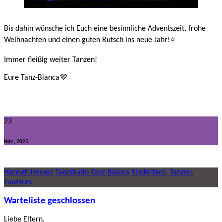
Bis dahin wünsche ich Euch eine besinnliche Adventszeit, frohe
Weihnachten und einen guten Rutsch ins neue Jahr!⭐️
Immer fleißig weiter Tanzen!
Eure Tanz-Bianca💜
23
Nov., 2025
Hannah Heckes
Tanzstudio Tanz-Bianca
Kindertanz
,
Tanzen
,
Tanzkurs
Warteliste geschlossen
Liebe Eltern,