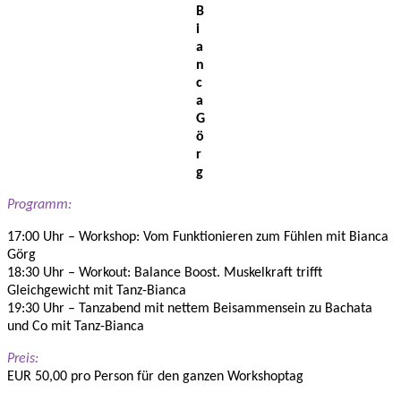
B
i
a
n
c
a
G
ö
r
g
Programm:
17:00 Uhr – Workshop: Vom Funktionieren zum Fühlen mit Bianca
Görg
18:30 Uhr – Workout: Balance Boost. Muskelkraft trifft
Gleichgewicht mit Tanz-Bianca
19:30 Uhr – Tanzabend mit nettem Beisammensein zu Bachata
und Co mit Tanz-Bianca
Preis:
EUR 50,00 pro Person für den ganzen Workshoptag