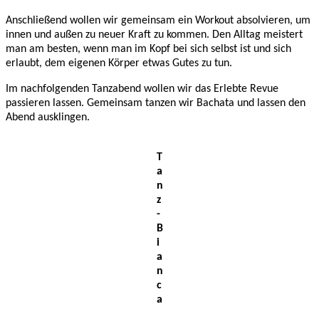
Anschließend wollen wir gemeinsam ein Workout absolvieren, um
innen und außen zu neuer Kraft zu kommen. Den Alltag meistert
man am besten, wenn man im Kopf bei sich selbst ist und sich
erlaubt, dem eigenen Körper etwas Gutes zu tun.
Im nachfolgenden Tanzabend wollen wir das Erlebte Revue
passieren lassen. Gemeinsam tanzen wir Bachata und lassen den
Abend ausklingen.
T
a
n
z
-
B
i
a
n
c
a