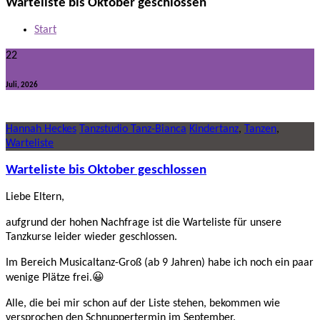
Warteliste bis Oktober geschlossen
Start
22
Juli, 2026
Hannah Heckes
Tanzstudio Tanz-Bianca
Kindertanz
,
Tanzen
,
Warteliste
Warteliste bis Oktober geschlossen
Liebe Eltern,
aufgrund der hohen Nachfrage ist die Warteliste für unsere
Tanzkurse leider wieder geschlossen.
Im Bereich Musicaltanz-Groß (ab 9 Jahren) habe ich noch ein paar
wenige Plätze frei.😀
Alle, die bei mir schon auf der Liste stehen, bekommen wie
versprochen den Schnuppertermin im September.