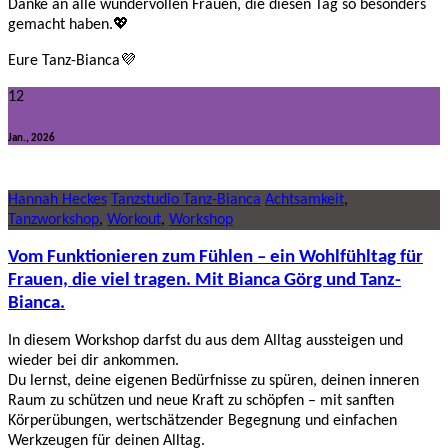
Danke an alle wundervollen Frauen, die diesen Tag so besonders
gemacht haben.💖
Eure Tanz-Bianca💜
12
Jan., 2026
Hannah Heckes
Tanzstudio Tanz-Bianca
Achtsamkeit
,
Tanzworkshop
,
Workout
,
Workshop
Vom Funktionieren zum Fühlen – ein Wohlfühltag für
Frauen, die viel tragen. Mit Bianca Görg und Tanz-
Bianca.
In diesem Workshop darfst du aus dem Alltag aussteigen und
wieder bei dir ankommen.
Du lernst, deine eigenen Bedürfnisse zu spüren, deinen inneren
Raum zu schützen und neue Kraft zu schöpfen – mit sanften
Körperübungen, wertschätzender Begegnung und einfachen
Werkzeugen für deinen Alltag.