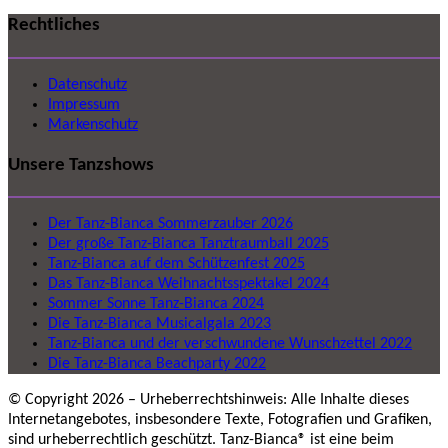
Rechtliches
Datenschutz
Impressum
Markenschutz
Unsere Tanzshows
Der Tanz-Bianca Sommerzauber 2026
Der große Tanz-Bianca Tanztraumball 2025
Tanz-Bianca auf dem Schützenfest 2025
Das Tanz-Bianca Weihnachtsspektakel 2024
Sommer Sonne Tanz-Bianca 2024
Die Tanz-Bianca Musicalgala 2023
Tanz-Bianca und der verschwundene Wunschzettel 2022
Die Tanz-Bianca Beachparty 2022
© Copyright 2026 – Urheberrechtshinweis: Alle Inhalte dieses
Internetangebotes, insbesondere Texte, Fotografien und Grafiken,
sind urheberrechtlich geschützt. Tanz-Bianca® ist eine beim