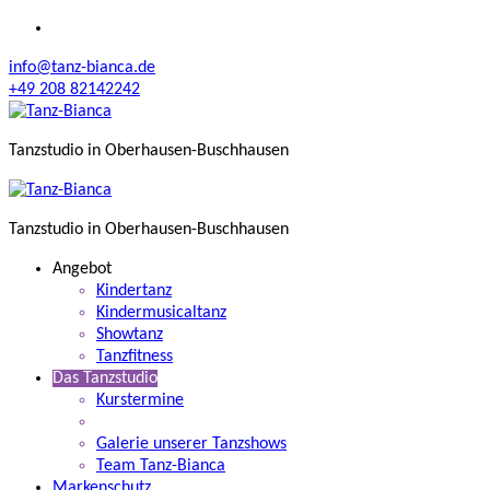
Zum
Inhalt
info@tanz-bianca.de
springen
+49 208 82142242
Tanzstudio in Oberhausen-Buschhausen
Tanzstudio in Oberhausen-Buschhausen
Angebot
Kindertanz
Kindermusicaltanz
Showtanz
Tanzfitness
Das Tanzstudio
Kurstermine
Über mich
Galerie unserer Tanzshows
Team Tanz-Bianca
Markenschutz