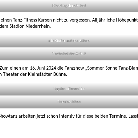
Discokugelprobelauf
meinen Tanz-Fitness Kursen nicht zu vergessen. Alljährliche Höhepunkt
dem Stadion Niederrhein.
alle Kinder auf der Bühne
Chefin bei der Arbeit
: Zum einen am 16. Juni 2024 die Tanzshow „Sommer Sonne Tanz-Bian
 Theater der Kleinstädter Bühne.
Tag der offenen Tür
Tanzabzeichen
wtanz arbeiten jetzt schon intensiv für diese beiden Termine. Lass