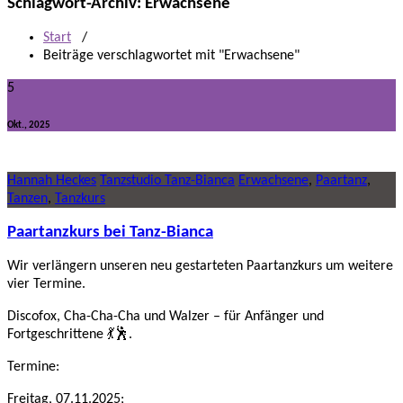
Schlagwort-Archiv: Erwachsene
Start
/
Beiträge verschlagwortet mit "Erwachsene"
5
Okt., 2025
Hannah Heckes
Tanzstudio Tanz-Bianca
Erwachsene
,
Paartanz
,
Tanzen
,
Tanzkurs
Paartanzkurs bei Tanz-Bianca
Wir verlängern unseren neu gestarteten Paartanzkurs um weitere
vier Termine.
Discofox, Cha-Cha-Cha und Walzer – für Anfänger und
Fortgeschrittene 💃🕺.
Termine:
Freitag, 07.11.2025;