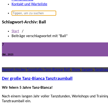
Kontakt und Warteliste
Suchen
nach:
Schlagwort-Archiv: Ball
Start
/
Beiträge verschlagwortet mit "Ball"
7
Okt., 2025
Hannah Heckes
Tanzstudio Tanz-Bianca
Ball
,
Show
,
Tanzen
,
Tanztra
Der große Tanz-Bianca Tanztraumball
Wir feiern 5 Jahre Tanz-Bianca!
Nach einem langen Jahr voller Tanzstunden, Workshops und Training
Tanztraumball ein.