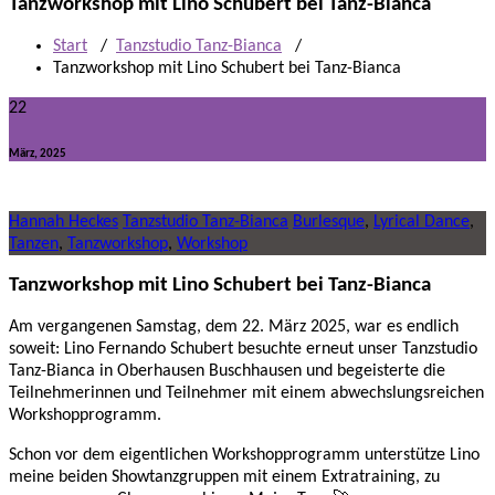
Tanzworkshop mit Lino Schubert bei Tanz-Bianca
Start
/
Tanzstudio Tanz-Bianca
/
Tanzworkshop mit Lino Schubert bei Tanz-Bianca
22
März, 2025
Hannah Heckes
Tanzstudio Tanz-Bianca
Burlesque
,
Lyrical Dance
,
Tanzen
,
Tanzworkshop
,
Workshop
Tanzworkshop mit Lino Schubert bei Tanz-Bianca
Am vergangenen Samstag, dem 22. März 2025, war es endlich
soweit: Lino Fernando Schubert besuchte erneut unser Tanzstudio
Tanz-Bianca in Oberhausen Buschhausen und begeisterte die
Teilnehmerinnen und Teilnehmer mit einem abwechslungsreichen
Workshopprogramm.
Schon vor dem eigentlichen Workshopprogramm unterstütze Lino
meine beiden Showtanzgruppen mit einem Extratraining, zu