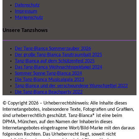
Datenschutz
Impressum
Markenschutz
Unsere Tanzshows
Der Tanz-Bianca Sommerzauber 2026
Der große Tanz-Bianca Tanztraumball 2025
Tanz-Bianca auf dem Schützenfest 2025
Das Tanz-Bianca Weihnachtsspektakel 2024
Sommer Sonne Tanz-Bianca 2024
Die Tanz-Bianca Musicalgala 2023
Tanz-Bianca und der verschwundene Wunschzettel 2022
Die Tanz-Bianca Beachparty 2022
© Copyright 2026 – Urheberrechtshinweis: Alle Inhalte dieses
Internetangebotes, insbesondere Texte, Fotografien und Grafiken,
sind urheberrechtlich geschützt. Tanz-Bianca® ist eine beim
DPMA, München, auf den Namen der Inhaberin dieses
Internetangebotes eingetragene Wort/Bild-Marke mit den daraus
folgenden Rechten. Das Urheberrecht liegt, soweit nicht